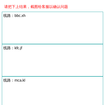
请把下上结果，截图给客服以确认问题
线路：bbc.xh
线路：kfc.jf
线路：mca.kl